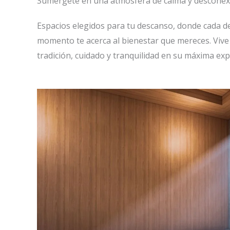
Sumérgete en una atmósfera de calma y desconex
Espacios elegidos para tu descanso, donde cada deta
momento te acerca al bienestar que mereces. Viv
tradición, cuidado y tranquilidad en su máxima exp